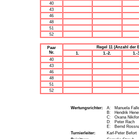
40
43
46
48
51
52
Regel 11 (Anzahl der
Paar
Nr.
1.
1.-2.
1.-
40
43
46
48
51
52
Wertungsrichter:
A: Manuela Fall
B: Hendrik Hen
C: Oxana Nikifo
D: Peter Rach
E: Bernd Rossn
Turnierleiter:
Karl-Peter Befort