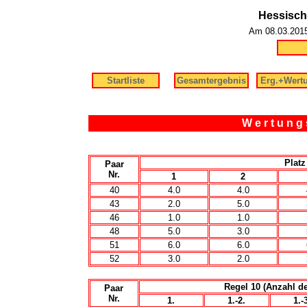
Hessisch
Am 08.03.2015 
Startliste
Gesamtergebnis
Erg.+Wert
W e r t u n g 
Platz
Paar
Nr.
1
2
40
4.0
4.0
43
2.0
5.0
46
1.0
1.0
48
5.0
3.0
51
6.0
6.0
52
3.0
2.0
Regel 10 (Anzahl d
Paar
Nr.
1.
1.-2.
1.-