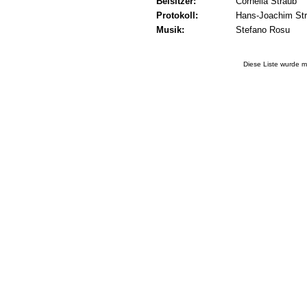
Beisitzer:
Cornelia Straub
Protokoll:
Hans-Joachim St
Musik:
Stefano Rosu
Diese Liste wurde m