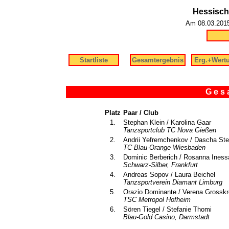
Hessisch
Am 08.03.2015 
Startliste
Gesamtergebnis
Erg.+Wert
G e s a
Platz
Paar / Club
1.
Stephan Klein / Karolina Gaar
Tanzsportclub TC Nova Gießen
2.
Andrii Yefremchenkov / Dascha Ste
TC Blau-Orange Wiesbaden
3.
Dominic Berberich / Rosanna Iness
Schwarz-Silber, Frankfurt
4.
Andreas Sopov / Laura Beichel
Tanzsportverein Diamant Limburg
5.
Orazio Dominante / Verena Grosskr
TSC Metropol Hofheim
6.
Sören Tiegel / Stefanie Thomi
Blau-Gold Casino, Darmstadt