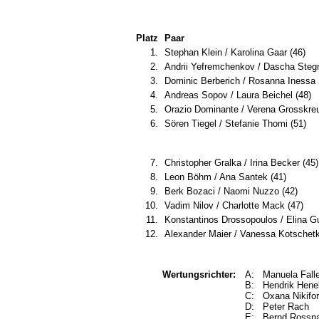
Platz
Paar
1.
Stephan Klein / Karolina Gaar (46)
2.
Andrii Yefremchenkov / Dascha Stegn
3.
Dominic Berberich / Rosanna Inessa 
4.
Andreas Sopov / Laura Beichel (48)
5.
Orazio Dominante / Verena Grosskreu
6.
Sören Tiegel / Stefanie Thomi (51)
7.
Christopher Gralka / Irina Becker (45)
8.
Leon Böhm / Ana Santek (41)
9.
Berk Bozaci / Naomi Nuzzo (42)
10.
Vadim Nilov / Charlotte Mack (47)
11.
Konstantinos Drossopoulos / Elina Gu
12.
Alexander Maier / Vanessa Kotschetk
Wertungsrichter:
A: Manuela Fall
B: Hendrik Hen
C: Oxana Nikifo
D: Peter Rach
E: Bernd Rossn