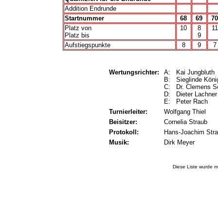
Addition Endrunde
Startnummer
68
69
70
Platz von
10
8
11
Platz bis
9
Aufstiegspunkte
8
9
7
Wertungsrichter:
A: Kai Jungbluth
B: Sieglinde Kön
C: Dr. Clemens 
D: Dieter Lachne
E: Peter Rach
Turnierleiter:
Wolfgang Thiel
Beisitzer:
Cornelia Straub
Protokoll:
Hans-Joachim Str
Musik:
Dirk Meyer
Diese Liste wurde m