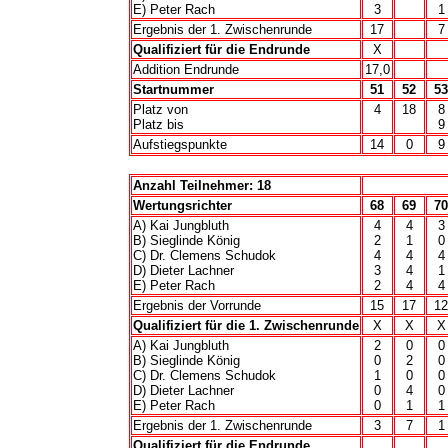
E) Peter Rach
3
1
Ergebnis der 1. Zwischenrunde
17
7
Qualifiziert für die Endrunde
X
Addition Endrunde
17,0
Startnummer
51
52
53
Platz von
4
18
8
Platz bis
9
Aufstiegspunkte
14
0
9
Anzahl Teilnehmer: 18
Wertungsrichter
68
69
70
A) Kai Jungbluth
4
4
3
B) Sieglinde König
2
1
0
C) Dr. Clemens Schudok
4
4
4
D) Dieter Lachner
3
4
1
E) Peter Rach
2
4
4
Ergebnis der Vorrunde
15
17
12
Qualifiziert für die 1. Zwischenrunde
X
X
X
A) Kai Jungbluth
2
0
0
B) Sieglinde König
0
2
0
C) Dr. Clemens Schudok
1
0
0
D) Dieter Lachner
0
4
0
E) Peter Rach
0
1
1
Ergebnis der 1. Zwischenrunde
3
7
1
Qualifiziert für die Endrunde