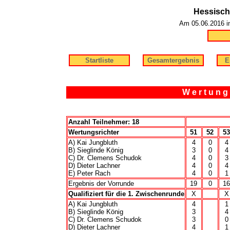
Hessisch
Am 05.06.2016 in
Startliste
Gesamtergebnis
E
W e r t u n g 
Anzahl Teilnehmer: 18
Wertungsrichter
51
52
53
A) Kai Jungbluth
4
0
4
B) Sieglinde König
3
0
4
C) Dr. Clemens Schudok
4
0
3
D) Dieter Lachner
4
0
4
E) Peter Rach
4
0
1
Ergebnis der Vorrunde
19
0
16
Qualifiziert für die 1. Zwischenrunde
X
X
A) Kai Jungbluth
4
1
B) Sieglinde König
3
4
C) Dr. Clemens Schudok
3
0
D) Dieter Lachner
4
1