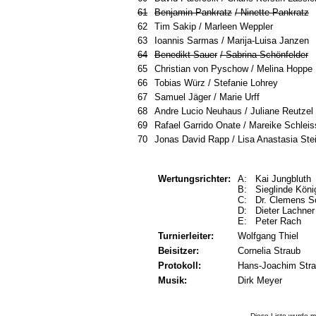
61
Benjamin Pankratz
/
Ninette Pankratz
62
Tim Sakip / Marleen Weppler
63
Ioannis Sarmas / Marija-Luisa Janzen
64
Benedikt Sauer
/
Sabrina Schönfelder
65
Christian von Pyschow / Melina Hoppe
66
Tobias Würz / Stefanie Lohrey
67
Samuel Jäger / Marie Urff
68
Andre Lucio Neuhaus / Juliane Reutzel
69
Rafael Garrido Onate / Mareike Schlei
70
Jonas David Rapp / Lisa Anastasia Ste
Wertungsrichter:
A: Kai Jungbluth
B: Sieglinde Kön
C: Dr. Clemens 
D: Dieter Lachne
E: Peter Rach
Turnierleiter:
Wolfgang Thiel
Beisitzer:
Cornelia Straub
Protokoll:
Hans-Joachim Str
Musik:
Dirk Meyer
Diese Liste wurde m