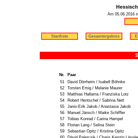
Hessisch
Am 05.06.2016 in
Startliste
Gesamtergebnis
E
S
Nr.
Paar
51
David Dörrheim / Isabell Böhnke
52
Torsten Emig / Melanie Maurer
53
Matthias Hallama / Franziska Lotz
54
Robert Hentschel / Sabrina Nett
55
Janis-Erik Jakob / Anastasia Jakob
56
Manuel Jänsch / Maike Schiffler
57
Tobias Konrad / Carina Hampel
58
Florian Lang / Selina Stein
59
Sebastian Opitz / Kristina Opitz
60
Dávid Palercsik / Charis Kerstin Lässle