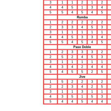
3
1
1
2
1
2
4
4
5
1
3
4
5
5
4
5
4
5
Rumba
1
2
2
2
2
2
2
3
3
4
5
3
3
1
1
1
1
1
4
4
5
3
3
4
5
5
4
5
4
5
Paso Doble
1
2
3
3
3
2
2
5
2
4
5
3
3
1
1
1
1
1
4
3
4
2
4
4
5
4
5
5
2
5
Jive
1
5
2
2
3
2
2
2
3
4
2
5
3
1
1
3
1
1
4
3
5
1
5
3
5
4
4
5
4
4