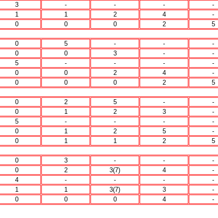
3
-
-
-
-
1
1
2
4
-
0
0
0
2
5
0
5
-
-
-
0
0
3
-
-
5
-
-
-
-
0
0
2
4
-
0
0
0
2
5
0
2
5
-
-
0
1
2
3
-
5
-
-
-
-
0
1
2
5
-
0
1
1
2
5
0
3
-
-
-
0
2
3(7)
4
-
4
-
-
-
-
1
1
3(7)
3
-
0
0
0
4
-