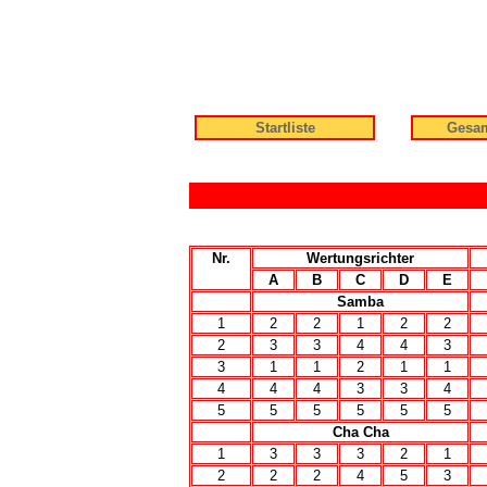
Startliste
Gesam
Nr.
Wertungsrichter
A
B
C
D
E
Samba
1
2
2
1
2
2
2
3
3
4
4
3
3
1
1
2
1
1
4
4
4
3
3
4
5
5
5
5
5
5
Cha Cha
1
3
3
3
2
1
2
2
2
4
5
3