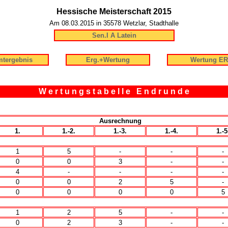
Hessische Meisterschaft 2015
Am 08.03.2015 in 35578 Wetzlar, Stadthalle
Sen.I A Latein
tergebnis
Erg.+Wertung
Wertung ER
W e r t u n g s t a b e l l e E n d r u n d e
Ausrechnung
1.
1.-2.
1.-3.
1.-4.
1.-5
1
5
-
-
-
0
0
3
-
-
4
-
-
-
-
0
0
2
5
-
0
0
0
0
5
1
2
5
-
-
0
2
3
-
-