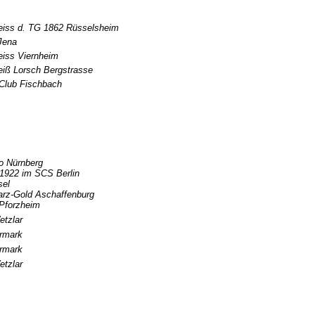
iss d. TG 1862 Rüsselsheim
 Jena
iss Viernheim
iß Lorsch Bergstrasse
-Club Fischbach
o Nürnberg
1922 im SCS Berlin
sel
arz-Gold Aschaffenburg
 Pforzheim
etzlar
rmark
ermark
etzlar