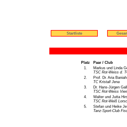
Startliste
Gesam
Platz
Paar / Club
1.
Markus und Linda Go
TSC Rot-Weiss d. T
2.
Prof. Dr. Aria Bani
TC Kristall Jena
3.
Dr. Hans-Jürgen Gall
TSC Rot-Weiss Vier
4.
Walter und Jutta Hir
TSC Rot-Weiß Lorsc
5.
Stefan und Heike Je
Tanz-Sport-Club Fi