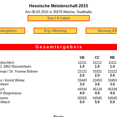
Hessische Meisterschaft 2015
Am 08.03.2015 in 35578 Wetzlar, Stadthalle
Sen.I A Latein
tergebnis
Erg.+Wertung
Wertung ER
G e s a m t e r g e b n i s
SB
CC
RB
ttschlich
11211
11212
11111
G 1862 Rüsselsheim
1.0
1.0
1.0
ahmad / Dr. Yvonne Böhme
22122
33321
22222
2.0
2.0
2.0
o / Astrid Winter
33443
22453
33453
nheim
3.0
3.0
3.0
sch
44334
45134
45334
h Bergstrasse
4.0
4.0
4.0
romin
55555
54545
54545
schbach
5.0
5.0
5.0
Finale