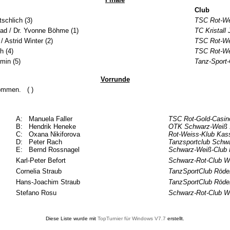
Club
schlich (3)
TSC Rot-We
mad / Dr. Yvonne Böhme (1)
TC Kristall
/ Astrid Winter (2)
TSC Rot-We
h (4)
TSC Rot-We
min (5)
Tanz-Sport
Vorrunde
nommen. ( )
A: Manuela Faller
TSC Rot-Gold-Casin
B: Hendrik Heneke
OTK Schwarz-Weiß 
C: Oxana Nikiforova
Rot-Weiss-Klub Kas
D: Peter Rach
Tanzsportclub Schw
E: Bernd Rossnagel
Schwarz-Weiß-Club
Karl-Peter Befort
Schwarz-Rot-Club W
Cornelia Straub
TanzSportClub Röde
Hans-Joachim Straub
TanzSportClub Röd
Stefano Rosu
Schwarz-Rot-Club W
Diese Liste wurde mit
TopTurnier für Windows V7.7
erstellt.