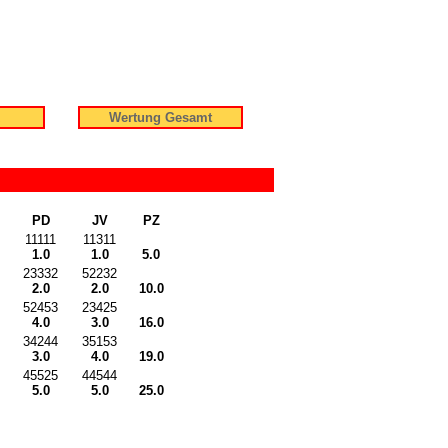
Wertung Gesamt
PD
JV
PZ
11111
11311
1.0
1.0
5.0
23332
52232
2.0
2.0
10.0
52453
23425
4.0
3.0
16.0
34244
35153
3.0
4.0
19.0
45525
44544
5.0
5.0
25.0