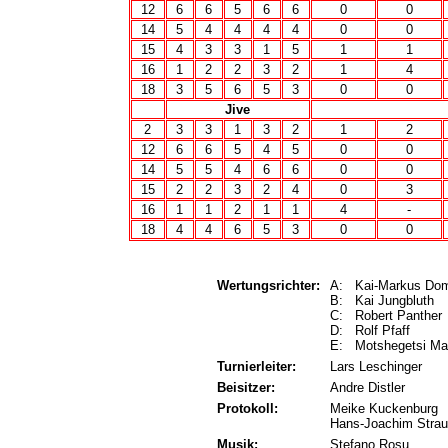
12
6
6
5
6
6
0
0
14
5
4
4
4
4
0
0
15
4
3
3
1
5
1
1
16
1
2
2
3
2
1
4
18
3
5
6
5
3
0
0
Jive
2
3
3
1
3
2
1
2
12
6
6
5
4
5
0
0
14
5
5
4
6
6
0
0
15
2
2
3
2
4
0
3
16
1
1
2
1
1
4
-
18
4
4
6
5
3
0
0
Wertungsrichter:
A: Kai-Markus Do
B: Kai Jungbluth
C: Robert Panther
D: Rolf Pfaff
E: Motshegetsi M
Turnierleiter:
Lars Leschinger
Beisitzer:
Andre Distler
Protokoll:
Meike Kuckenburg
Hans-Joachim Stra
Musik:
Stefano Rosu