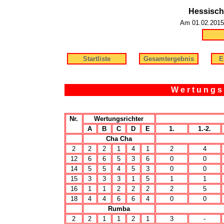
Hessisch
Am 01.02.2015
Startliste
Gesamtergebnis
E
W e r t u n g s 
Nr.
Wertungsrichter
A
B
C
D
E
1.
1.-2.
Cha Cha
2
2
2
1
4
1
2
4
12
6
6
5
3
6
0
0
14
5
5
4
5
3
0
0
15
3
3
3
1
5
1
1
16
1
1
2
2
2
2
5
18
4
4
6
6
4
0
0
Rumba
2
2
1
1
2
1
3
-