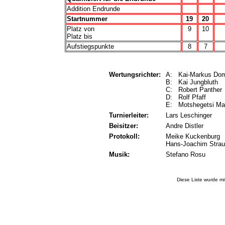
Addition Endrunde
Startnummer
19
20
Platz von
9
10
Platz bis
Aufstiegspunkte
8
7
Wertungsrichter:
A: Kai-Markus Do
B: Kai Jungbluth
C: Robert Panther
D: Rolf Pfaff
E: Motshegetsi M
Turnierleiter:
Lars Leschinger
Beisitzer:
Andre Distler
Protokoll:
Meike Kuckenburg
Hans-Joachim Stra
Musik:
Stefano Rosu
Diese Liste wurde m