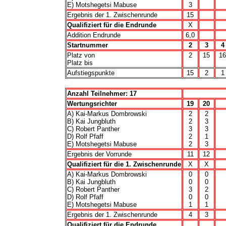
E) Motshegetsi Mabuse
3
Ergebnis der 1. Zwischenrunde
15
Qualifiziert für die Endrunde
X
Addition Endrunde
6,0
Startnummer
2
3
4
Platz von
2
15
16
Platz bis
Aufstiegspunkte
15
2
1
Anzahl Teilnehmer: 17
Wertungsrichter
19
20
A) Kai-Markus Dombrowski
2
2
B) Kai Jungbluth
2
3
C) Robert Panther
3
3
D) Rolf Pfaff
2
1
E) Motshegetsi Mabuse
2
3
Ergebnis der Vorrunde
11
12
Qualifiziert für die 1. Zwischenrunde
X
X
A) Kai-Markus Dombrowski
0
0
B) Kai Jungbluth
0
0
C) Robert Panther
3
2
D) Rolf Pfaff
0
0
E) Motshegetsi Mabuse
1
1
Ergebnis der 1. Zwischenrunde
4
3
Qualifiziert für die Endrunde