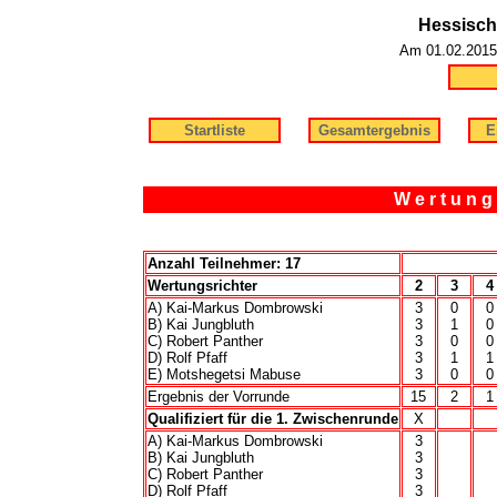
Hessisch
Am 01.02.2015
Startliste
Gesamtergebnis
E
W e r t u n g 
Anzahl Teilnehmer: 17
Wertungsrichter
2
3
4
A) Kai-Markus Dombrowski
3
0
0
B) Kai Jungbluth
3
1
0
C) Robert Panther
3
0
0
D) Rolf Pfaff
3
1
1
E) Motshegetsi Mabuse
3
0
0
Ergebnis der Vorrunde
15
2
1
Qualifiziert für die 1. Zwischenrunde
X
A) Kai-Markus Dombrowski
3
B) Kai Jungbluth
3
C) Robert Panther
3
D) Rolf Pfaff
3