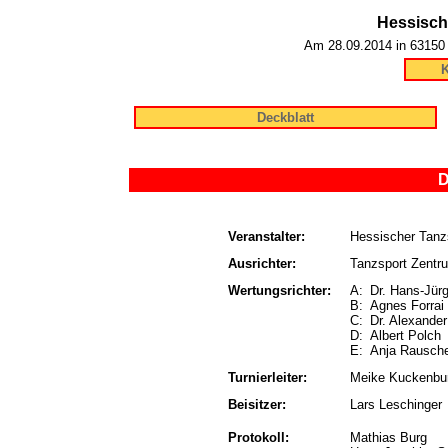
Hessisch
Am 28.09.2014 in 63150
K
Deckblatt
D
Veranstalter:
Hessischer Tanz
Ausrichter:
Tanzsport Zent
Wertungsrichter:
A:
Dr. Hans-Jür
B:
Agnes Forrai
C:
Dr. Alexander
D:
Albert Polch
E:
Anja Rausc
Turnierleiter:
Meike Kuckenbu
Beisitzer:
Lars Leschinger
Protokoll:
Mathias Burg