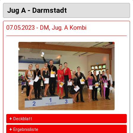
Jug A - Darmstadt
07.05.2023 - DM, Jug. A Kombi
+
Deckblatt
+
Ergebnisliste