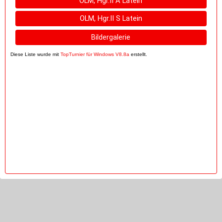
OLM, Hgr.II A Latein
OLM, Hgr.II S Latein
Bildergalerie
Diese Liste wurde mit
TopTurnier für Windows V8.8a
erstellt.