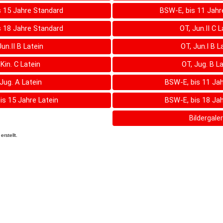
s 15 Jahre Standard
BSW-E, bis 11 Jahr
s 18 Jahre Standard
OT, Jun.II C L
Jun.II B Latein
OT, Jun.I B L
 Kin. C Latein
OT, Jug. B La
Jug. A Latein
BSW-E, bis 11 Jah
is 15 Jahre Latein
BSW-E, bis 18 Jah
Bildergaler
erstellt.