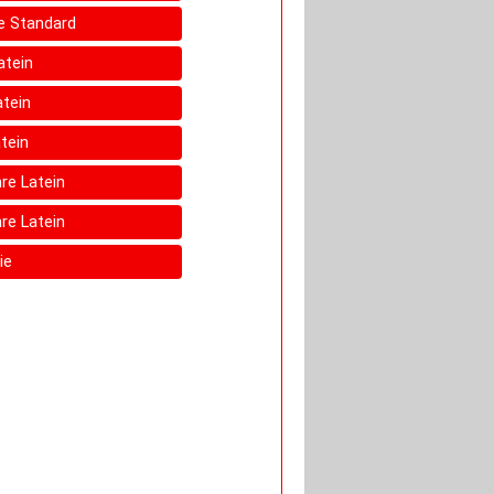
e Standard
atein
atein
tein
re Latein
re Latein
ie