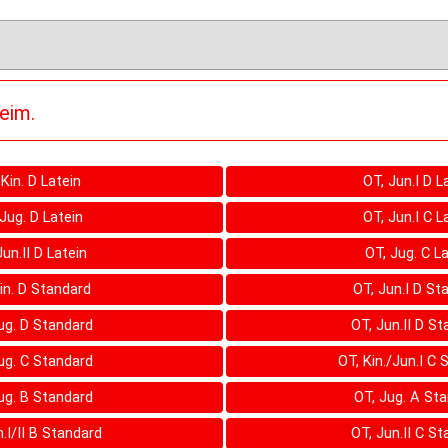
eim.
 Kin. D Latein
OT, Jun.I D L
 Jug. D Latein
OT, Jun.I C L
Jun.II D Latein
OT, Jug. C La
in. D Standard
OT, Jun.I D St
ug. D Standard
OT, Jun.II D S
ug. C Standard
OT, Kin./Jun.I C
ug. B Standard
OT, Jug. A St
n.I/II B Standard
OT, Jun.II C S