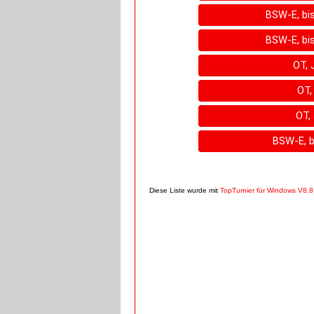
BSW-E, bi
BSW-E, bi
OT, 
OT,
OT, 
BSW-E, b
Diese Liste wurde mit
TopTurnier für Windows V8.8