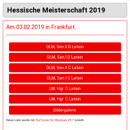
Hessische Meisterschaft 2019
Am 03.02.2019 in Frankfurt.
OLM, Sen.II D Latein
OLM, Sen.I D Latein
OLM, Sen.II C Latein
OLM, Sen.I C Latein
LM, Hgr. D Latein
LM, Hgr. C Latein
Bildergalerie
Diese Liste wurde mit
TopTurnier für Windows V8.7
erstellt.