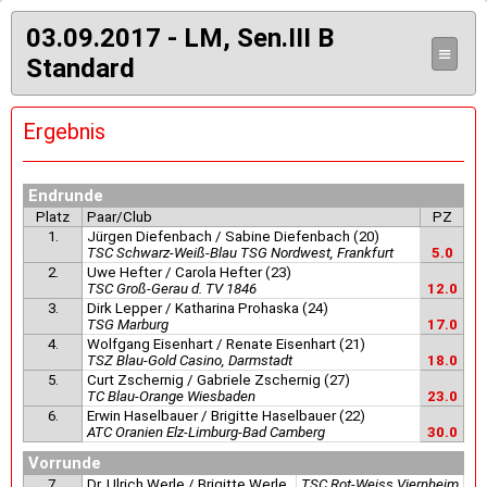
03.09.2017 - LM, Sen.III B
≡
Standard
Ergebnis
Endrunde
Platz
Paar/Club
PZ
1.
Jürgen Diefenbach / Sabine Diefenbach (20)
TSC Schwarz-Weiß-Blau TSG Nordwest, Frankfurt
5.0
2.
Uwe Hefter / Carola Hefter (23)
TSC Groß-Gerau d. TV 1846
12.0
3.
Dirk Lepper / Katharina Prohaska (24)
TSG Marburg
17.0
4.
Wolfgang Eisenhart / Renate Eisenhart (21)
TSZ Blau-Gold Casino, Darmstadt
18.0
5.
Curt Zschernig / Gabriele Zschernig (27)
TC Blau-Orange Wiesbaden
23.0
6.
Erwin Haselbauer / Brigitte Haselbauer (22)
ATC Oranien Elz-Limburg-Bad Camberg
30.0
Vorrunde
7.
Dr. Ulrich Werle / Brigitte Werle
TSC Rot-Weiss Viernheim