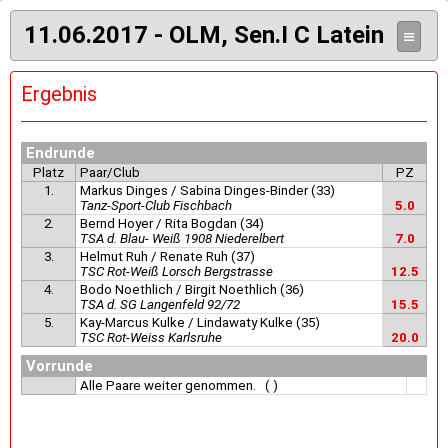
11.06.2017 - OLM, Sen.I C Latein
≡
Ergebnis
Endrunde
Platz
Paar/Club
PZ
1.
Markus Dinges / Sabina Dinges-Binder (33)
Tanz-Sport-Club Fischbach
5.0
2.
Bernd Hoyer / Rita Bogdan (34)
TSA d. Blau- Weiß 1908 Niederelbert
7.0
3.
Helmut Ruh / Renate Ruh (37)
TSC Rot-Weiß Lorsch Bergstrasse
12.5
4.
Bodo Noethlich / Birgit Noethlich (36)
TSA d. SG Langenfeld 92/72
15.5
5.
Kay-Marcus Kulke / Lindawaty Kulke (35)
TSC Rot-Weiss Karlsruhe
20.0
Vorrunde
Alle Paare weiter genommen. ( )