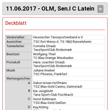
11.06.2017 - OLM, Sen.I C Latein
≡
Deckblatt
Veranstalter:
Hessischer Tanzsportverband e.V.
Ausrichter:
TSC Rot-Weiss d. TG 1862 Rüsselsheim
Turnierleiter:
Cornelia Straub
TanzSportClub Rödermark
Beisitzer:
Wolfgang Thiel
TC Blau-Orange Wiesbaden
Protokoll:
Hans-Joachim Straub
TanzSportClub Rödermark
Musik:
Juliane Knebel
TSC Phoenix, Frankfurt
Wertungsrichter:
A:
Gabor-Istvan Hoffmann
TSZ Blau-Gold Casino, Darmstadt
B:
Kai Jungbluth
Tanz-Sport-Club Fischbach
C:
Horst Kuhlmann
TSG Blau-Gold Gießen
D:
Kay Röhrig