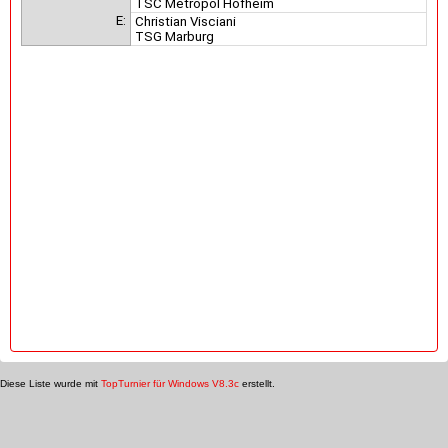
TSC Metropol Hofheim
E:
Christian Visciani
TSG Marburg
Diese Liste wurde mit
TopTurnier für Windows V8.3c
erstellt.