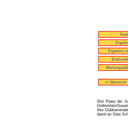
Start
Ergebn
Ergebnis m
Endrunde
Wertungstab
->
Übersicht 
Drei Paare der Ju
Grefenstein/Susan
Ihre Clubkamerade
damit an Silas Sc